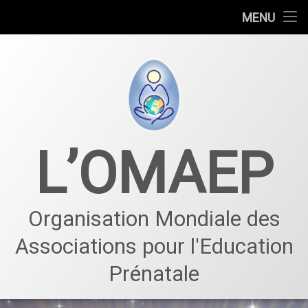
Qui nous sommes
MENU
Éducation prénatale
Centre prénatal
Projets – Événements
L’OMAEP
Actualités et événements
Notre équipe - Membres
Organisation Mondiale des
Associations pour l'Education
Prénatale